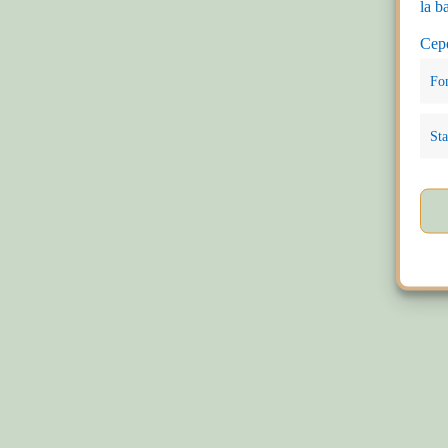
la b
Cepe
Fo
Sta